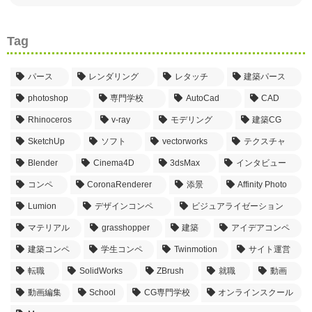
Tag
パース
レンダリング
レタッチ
建築パース
photoshop
専門学校
AutoCad
CAD
Rhinoceros
v-ray
モデリング
建築CG
SketchUp
ソフト
vectorworks
テクスチャ
Blender
Cinema4D
3dsMax
インタビュー
コンペ
CoronaRenderer
添景
Affinity Photo
Lumion
デザインコンペ
ビジュアライゼーション
マテリアル
grasshopper
建築
アイデアコンペ
建築コンペ
学生コンペ
Twinmotion
サイト運営
転職
SolidWorks
ZBrush
就職
動画
動画編集
School
CG専門学校
オンラインスクール