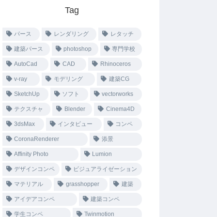
Tag
パース
レンダリング
レタッチ
建築パース
photoshop
専門学校
AutoCad
CAD
Rhinoceros
v-ray
モデリング
建築CG
SketchUp
ソフト
vectorworks
テクスチャ
Blender
Cinema4D
3dsMax
インタビュー
コンペ
CoronaRenderer
添景
Affinity Photo
Lumion
デザインコンペ
ビジュアライゼーション
マテリアル
grasshopper
建築
アイデアコンペ
建築コンペ
学生コンペ
Twinmotion