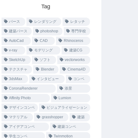
Tag
パース
レンダリング
レタッチ
建築パース
photoshop
専門学校
AutoCad
CAD
Rhinoceros
v-ray
モデリング
建築CG
SketchUp
ソフト
vectorworks
テクスチャ
Blender
Cinema4D
3dsMax
インタビュー
コンペ
CoronaRenderer
添景
Affinity Photo
Lumion
デザインコンペ
ビジュアライゼーション
マテリアル
grasshopper
建築
アイデアコンペ
建築コンペ
学生コンペ
Twinmotion