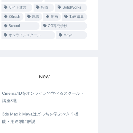
サイト運営
転職
SolidWorks
ZBrush
就職
動画
動画編集
School
CG専門学校
オンラインスクール
Maya
New
Cinema4Dをオンラインで学べるスクール・
講座8選
3ds MaxとMayaはどっちを学ぶべき？機
能・用途別に解説