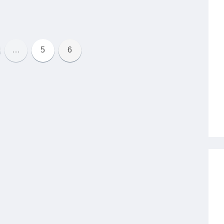
…
5
6