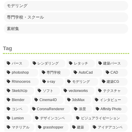
モデリング
専門学校・スクール
素材集
Tag
パース
レンダリング
レタッチ
建築パース
photoshop
専門学校
AutoCad
CAD
Rhinoceros
v-ray
モデリング
建築CG
SketchUp
ソフト
vectorworks
テクスチャ
Blender
Cinema4D
3dsMax
インタビュー
コンペ
CoronaRenderer
添景
Affinity Photo
Lumion
デザインコンペ
ビジュアライゼーション
マテリアル
grasshopper
建築
アイデアコンペ