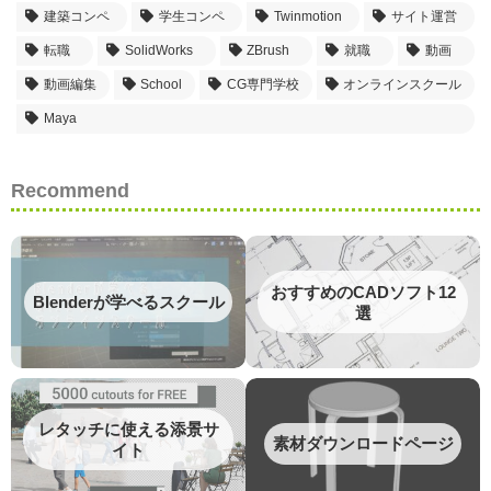
建築コンペ
学生コンペ
Twinmotion
サイト運営
転職
SolidWorks
ZBrush
就職
動画
動画編集
School
CG専門学校
オンラインスクール
Maya
Recommend
おすすめのCADソフト12
Blenderが学べるスクール
選
レタッチに使える添景サ
素材ダウンロードページ
イト