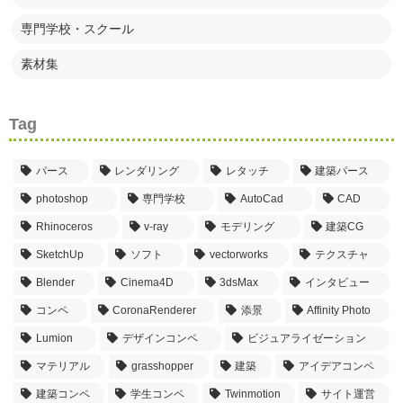
専門学校・スクール
素材集
Tag
パース
レンダリング
レタッチ
建築パース
photoshop
専門学校
AutoCad
CAD
Rhinoceros
v-ray
モデリング
建築CG
SketchUp
ソフト
vectorworks
テクスチャ
Blender
Cinema4D
3dsMax
インタビュー
コンペ
CoronaRenderer
添景
Affinity Photo
Lumion
デザインコンペ
ビジュアライゼーション
マテリアル
grasshopper
建築
アイデアコンペ
建築コンペ
学生コンペ
Twinmotion
サイト運営