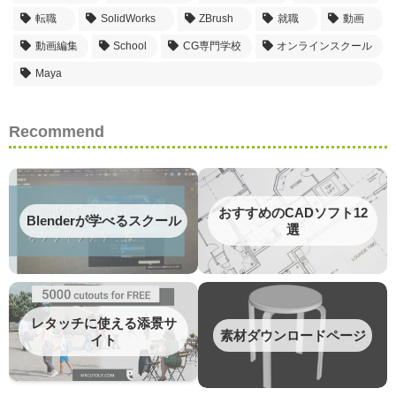
転職
SolidWorks
ZBrush
就職
動画
動画編集
School
CG専門学校
オンラインスクール
Maya
Recommend
おすすめのCADソフト12
Blenderが学べるスクール
選
レタッチに使える添景サ
素材ダウンロードページ
イト