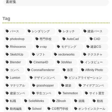
素材集
Tag
パース
レンダリング
レタッチ
建築パース
photoshop
専門学校
AutoCad
CAD
Rhinoceros
v-ray
モデリング
建築CG
SketchUp
ソフト
vectorworks
テクスチャ
Blender
Cinema4D
3dsMax
インタビュー
コンペ
CoronaRenderer
添景
Affinity Photo
Lumion
デザインコンペ
ビジュアライゼーション
マテリアル
grasshopper
建築
アイデアコンペ
建築コンペ
学生コンペ
Twinmotion
サイト運営
転職
SolidWorks
ZBrush
就職
動画
動画編集
School
CG専門学校
オンラインスクール