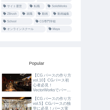
サイト運営
転職
SolidWorks
ZBrush
就職
動画
動画編集
School
CG専門学校
オンラインスクール
Maya
Popular
【CG パースの作り方
vol.10】CGパース初
心者必見！
VectorWorksでパース
制作の実務
【CG パースの作り方
vol.5】CGパースの独
学に必見！パース実