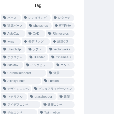
Tag
パース
レンダリング
レタッチ
建築パース
photoshop
専門学校
AutoCad
CAD
Rhinoceros
v-ray
モデリング
建築CG
SketchUp
ソフト
vectorworks
テクスチャ
Blender
Cinema4D
3dsMax
インタビュー
コンペ
CoronaRenderer
添景
Affinity Photo
Lumion
デザインコンペ
ビジュアライゼーション
マテリアル
grasshopper
建築
アイデアコンペ
建築コンペ
学生コンペ
Twinmotion