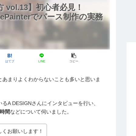
vol.13】初心者必見！
ancePainterでパース制作の実務
はてブ
LINE
コピー
とあまりよくわからないことも多いと思いま
A DESIGNさんにインタビューを行い、
時間
などについて伺いました。
ろしくお願いします！