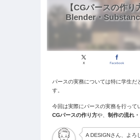
【CGパースの作り方 
Blender・Subst
X
Facebook
パースの実務については特に学生だ
す。
今回は実際にパースの実務を行っている
CGパースの作り方
や、
制作の流れ・
A DESIGNさん、よ