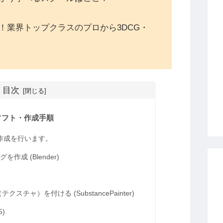
！業界トップクラスのプロから3DCG・
目次
ソフト・作成手順
ス作成を行います。
作成 (Blender)
チャ）を付ける (SubstancePainter)
5)