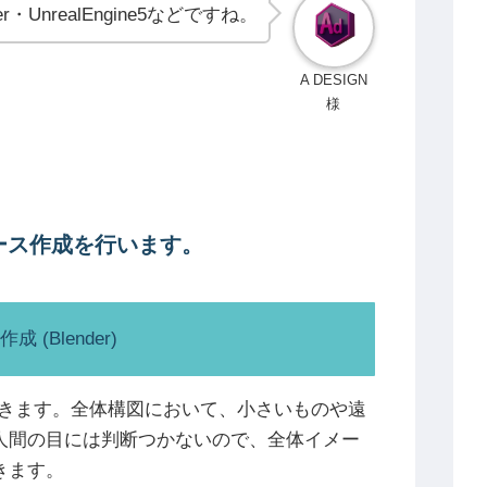
inter・UnrealEngine5などですね。
A DESIGN
様
パース作成を行います。
(Blender)
ていきます。全体構図において、小さいものや遠
人間の目には判断つかないので、全体イメー
きます。