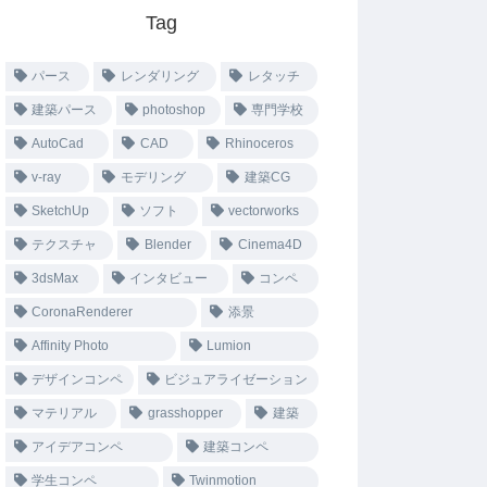
Tag
パース
レンダリング
レタッチ
建築パース
photoshop
専門学校
AutoCad
CAD
Rhinoceros
v-ray
モデリング
建築CG
SketchUp
ソフト
vectorworks
テクスチャ
Blender
Cinema4D
3dsMax
インタビュー
コンペ
CoronaRenderer
添景
Affinity Photo
Lumion
デザインコンペ
ビジュアライゼーション
マテリアル
grasshopper
建築
アイデアコンペ
建築コンペ
学生コンペ
Twinmotion