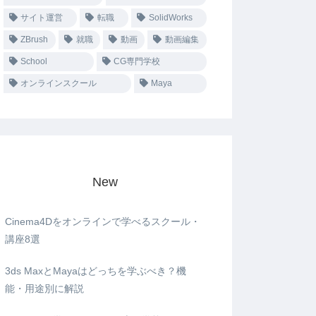
サイト運営
転職
SolidWorks
ZBrush
就職
動画
動画編集
School
CG専門学校
オンラインスクール
Maya
New
Cinema4Dをオンラインで学べるスクール・
講座8選
3ds MaxとMayaはどっちを学ぶべき？機
能・用途別に解説