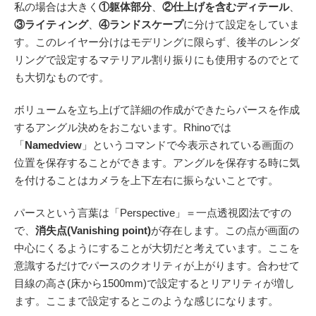
私の場合は大きく
①躯体部分
、
②仕上げを含むディテール
、
③ライティング
、
④ランドスケープ
に分けて設定をしていま
す。このレイヤー分けはモデリングに限らず、後半のレンダ
リングで設定するマテリアル割り振りにも使用するのでとて
も大切なものです。
ボリュームを立ち上げて詳細の作成ができたらパースを作成
するアングル決めをおこないます。Rhinoでは
「
Namedview
」というコマンドで今表示されている画面の
位置を保存することができます。
アングルを保存する時に気
を付けることはカメラを上下左右に振らないこと
です。
パースという言葉は「Perspective」＝一点透視図法ですの
で、
消失点(Vanishing point)
が存在します。この点が画面の
中心にくるようにすることが大切だと考えています。ここを
意識するだけでパースのクオリティが上がります。合わせて
目線の高さ(床から1500mm)で設定するとリアリティが増し
ます
。ここまで設定するとこのような感じになります。