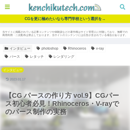
CGを更に極めたいなら専門学校という選択を→
当サイトに掲載されている記事コンテンツや体験談などの著作権はサイト管理人に付随しており、無断での
商用利用・二次配布は禁止しております。当サイトのコンテンツには広告が含まれている場合があります。
インタビュー
photoshop
Rhinoceros
v-ray
パース
レタッチ
レンダリング
インタビュー
2023.01.17
【CG パースの作り方 vol.9】CGパー
ス初心者必見！Rhinoceros・V-rayで
のパース制作の実務